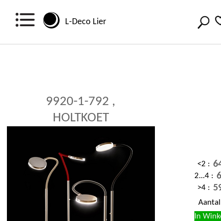
L-Deco Lier
9920-1-792 ,
HOLTKOET
6
<2 :
6
2...4 :
5
>4 :
Aanta