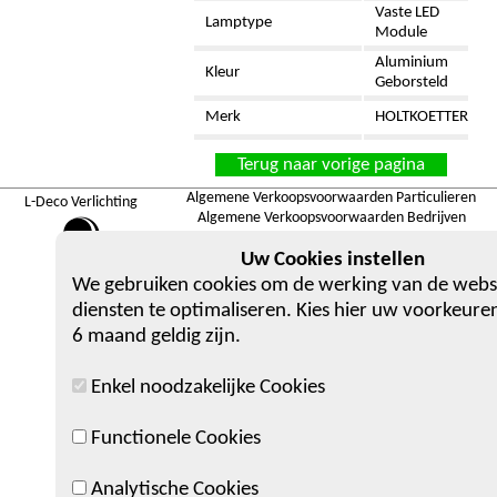
Vaste LED
Lamptype
Module
Aluminium
Kleur
Geborsteld
Merk
HOLTKOETTER
Terug naar vorige pagina
Algemene Verkoopsvoorwaarden Particulieren
L-Deco Verlichting
Algemene Verkoopsvoorwaarden Bedrijven
Privacyverklaring
Uw Cookies instellen
SHOWROOM
We gebruiken cookies om de werking van de webs
Berlaarsestraat 36, 2500 Lier
diensten te optimaliseren. Kies hier uw voorkeuren
6 maand geldig zijn.
Enkel noodzakelijke Cookies
Functionele Cookies
Analytische Cookies