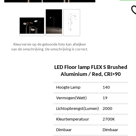
Kleurversie op de getoonde foto kan afwijken
van de omschrijving. De omschrijving is correct.
LED Floor lamp FLEX S Brushed
Aluminium / Red, CRI>90
Hoogte Lamp
140
Vermogen(Watt)
19
Lichtopbrengst(Lumen)
2000
Kleurtemperatuur
2700K
Dimbaar
Dimbaar