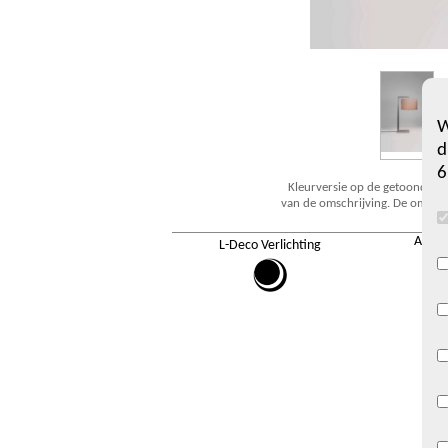
W
d
6
Kleurversie op de getoonde fo
van de omschrijving. De omschri
Algem
L-Deco Verlichting
Alg