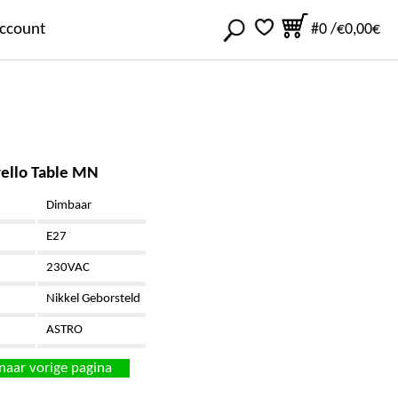
ccount
#0 /
€0,00€
ello Table MN
Dimbaar
E27
230VAC
Nikkel Geborsteld
ASTRO
naar vorige pagina