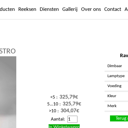
ducten
Reeksen
Diensten
Gallerij
Over ons
Contact
A
ASTRO
Rav
Dimbaar
Lamptype
Voeding
Kleur
325,79€
<5 :
325,79€
5...10 :
Merk
304,07€
>10 :
Terug 
Aantal: