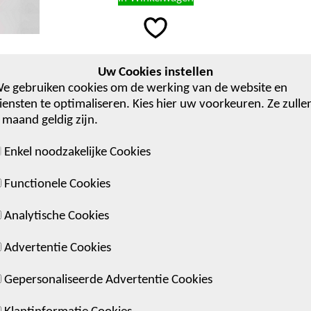
Uw Cookies instellen
e gebruiken cookies om de werking van de website en
iensten te optimaliseren. Kies hier uw voorkeuren. Ze zulle
 maand geldig zijn.
to kan afwijken
jving is correct.
Enkel noodzakelijke Cookies
ene Verkoopsvoorwaarden Particulieren
emene Verkoopsvoorwaarden Bedrijven
+32 (0)3 482 4001
Functionele Cookies
Privacyverklaring
info@L-Deco.com
Analytische Cookies
Advertentie Cookies
Gepersonaliseerde Advertentie Cookies