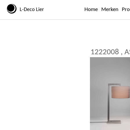
L-Deco Lier
Home
Merken
Pro
1222008 , 