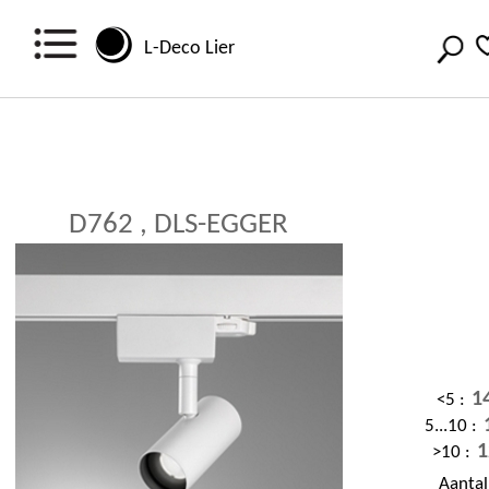
L-Deco Lier
D762 , DLS-EGGER
1
<5 :
5...10 :
1
>10 :
Aanta