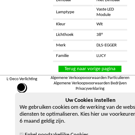
Dimbaar
Niet Dimbaar
Vaste LED
Lamptype
Module
Kleur
Wit
Lichthoek
38°
Merk
DLS-EGGER
Familie
LUCY
Terug naar vorige pagina
Algemene Verkoopsvoorwaarden Particulieren
L-Deco Verlichting
Algemene Verkoopsvoorwaarden Bedrijven
Privacyverklaring
SHOWROOM
Uw Cookies instellen
Berlaarsestraat 36, 2500 Lier
We gebruiken cookies om de werking van de webs
diensten te optimaliseren. Kies hier uw voorkeuren
6 maand geldig zijn.